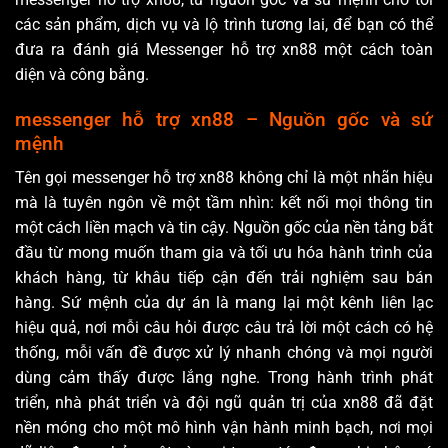
các sản phẩm, dịch vụ và lộ trình tương lai, để bạn có thể
đưa ra đánh giá Messenger hỗ trợ xn88 một cách toàn
diện và công bằng.
messenger hỗ trợ xn88 – Nguồn gốc và sứ
mệnh
Tên gọi messenger hỗ trợ xn88 không chỉ là một nhãn hiệu
mà là tuyên ngôn về một tầm nhìn: kết nối mọi thông tin
một cách liền mạch và tin cậy. Nguồn gốc của nền tảng bắt
đầu từ mong muốn tham gia và tối ưu hóa hành trình của
khách hàng, từ khâu tiếp cận đến trải nghiệm sau bán
hàng. Sứ mệnh của dự án là mang lại một kênh liên lạc
hiệu quả, nơi mỗi câu hỏi được câu trả lời một cách có hệ
thống, mỗi vấn đề được xử lý nhanh chóng và mọi người
dùng cảm thấy được lắng nghe. Trong hành trình phát
triển, nhà phát triển và đội ngũ quản trị của xn88 đã đặt
nền móng cho một mô hình vận hành minh bạch, nơi mọi