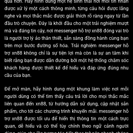
quả hơn. Hãy hình dung một hệ sinh thái nơi mỗi tin nhắn
được xử lý một cách thông minh, từng câu hỏi được lắng
nghe và mọi thắc mắc được giải thích rõ ràng ngay từ lần
đầu trò chuyện. Đây là khởi đầu cho một trải nghiệm mượt
mà và đáng tin cậy, nơi messenger hỗ trợ xn88 đóng vai trò
là người trợ lý ảo thân thiết, sẵn sàng đồng hành cùng bạn
trên mọi bước đường số hóa. Trải nghiệm messenger hỗ
trợ xn88 không chỉ là sự tiện lợi mà còn là sự an tâm khi
biết rằng bạn được dẫn đường bởi một hệ thống chăm sóc
khách hàng được thiết kế để hiểu và đáp ứng đúng nhu
cầu của bạn.
Để mở màn, hãy hình dung một khung làm việc nơi mỗi
người dùng có thể tìm thấy câu trả lời cho mọi thắc mắc
liên quan đến xn88, từ hướng dẫn sử dụng, cập nhật sản
phẩm, cho tới các chương trình khuyến mãi. messenger hỗ
trợ xn88 được tối ưu để hiển thị thông tin một cách trực
quan, dễ hiểu và có thể tùy chỉnh theo ngữ cảnh người