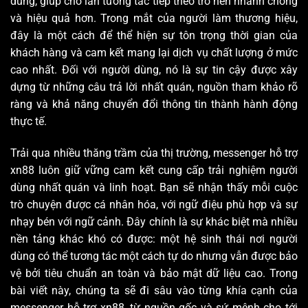
dùng, giúp cho lần tương tác tiếp theo trở nên nhanh chóng
và hiệu quả hơn. Trong mắt của người làm thương hiệu,
đây là một cách để thể hiện sự tôn trọng thời gian của
khách hàng và cam kết mang lại dịch vụ chất lượng ở mức
cao nhất. Đối với người dùng, nó là sự tin cậy được xây
dựng từ những câu trả lời nhất quán, nguồn tham khảo rõ
ràng và khả năng chuyển đổi thông tin thành hành động
thực tế.
Trải qua nhiều thăng trầm của thị trường, messenger hỗ trợ
xn88 luôn giữ vững cam kết cung cấp trải nghiệm người
dùng nhất quán và linh hoạt. Bạn sẽ nhận thấy mỗi cuộc
trò chuyện được cá nhân hóa, với ngữ điệu phù hợp và sự
nhạy bén với ngữ cảnh. Đây chính là sự khác biệt mà nhiều
nền tảng khác khó có được: một hệ sinh thái nơi người
dùng có thể tương tác một cách tự do nhưng vẫn được bảo
vệ bởi tiêu chuẩn an toàn và bảo mật dữ liệu cao. Trong
bài viết này, chúng ta sẽ đi sâu vào từng khía cạnh của
messenger hỗ trợ xn88, từ nguồn gốc và sứ mệnh cho tới