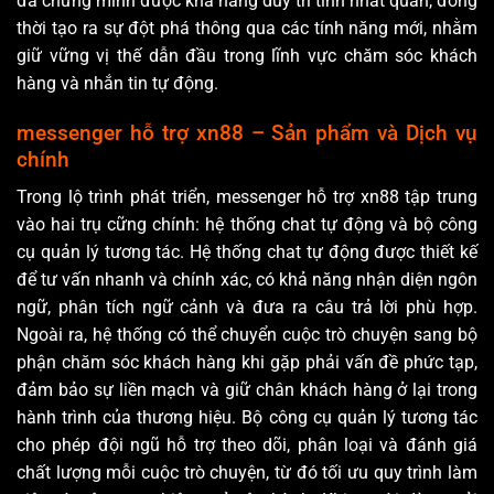
đã chứng minh được khả năng duy trì tính nhất quán, đồng
thời tạo ra sự đột phá thông qua các tính năng mới, nhằm
giữ vững vị thế dẫn đầu trong lĩnh vực chăm sóc khách
hàng và nhắn tin tự động.
messenger hỗ trợ xn88 – Sản phẩm và Dịch vụ
chính
Trong lộ trình phát triển, messenger hỗ trợ xn88 tập trung
vào hai trụ cững chính: hệ thống chat tự động và bộ công
cụ quản lý tương tác. Hệ thống chat tự động được thiết kế
để tư vấn nhanh và chính xác, có khả năng nhận diện ngôn
ngữ, phân tích ngữ cảnh và đưa ra câu trả lời phù hợp.
Ngoài ra, hệ thống có thể chuyển cuộc trò chuyện sang bộ
phận chăm sóc khách hàng khi gặp phải vấn đề phức tạp,
đảm bảo sự liền mạch và giữ chân khách hàng ở lại trong
hành trình của thương hiệu. Bộ công cụ quản lý tương tác
cho phép đội ngũ hỗ trợ theo dõi, phân loại và đánh giá
chất lượng mỗi cuộc trò chuyện, từ đó tối ưu quy trình làm