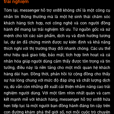
trải nghiệm
Tóm lại, messenger hỗ trợ xn88 không chỉ là một công cụ
nhắn tin thông thường mà là một hệ sinh thái chăm sóc
khách hàng tích hợp, nơi công nghệ và con người đồng
hành để mang lại trải nghiệm tối ưu. Từ nguồn gốc và sứ
mệnh cho tới các sản phẩm, dịch vụ và định hướng tương
lai, dự án đã chứng minh được sự kiên định và khả năng
thích nghi với thị trường thay đổi nhanh chóng. Các ưu thế
như hiệu quả giao tiếp, bảo mật, tích hợp linh hoạt và cá
nhân hóa giúp người dùng cảm thấy được tôn trọng và tin
tưởng, điều này là nền tảng cho một mối quan hệ khách
hàng dài hạn. Đồng thời, phản hồi từ cộng đồng cho thấy
sự hài lòng chung với mức độ đáp ứng và chất lượng dịch
vụ, dù vẫn còn những đề xuất cải thiện nhằm nâng cao trải
nghiệm người dùng. Với một tầm nhìn nhất quán và cam
kết mạnh mẽ với khách hàng, messenger hỗ trợ xn88 hứa
hẹn tiếp tục là một người bạn đồng hành đáng tin cậy trên
con đường khám phá thế giới số, nơi mỗi cuộc trò chuyện