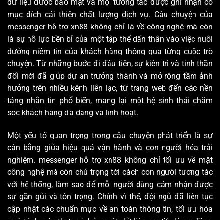
dữ liệu được bảo mật và mọi tương tác được ghi nhận có
mục đích cải thiện chất lượng dịch vụ. Câu chuyện của
messenger hỗ trợ xn88 không chỉ là về công nghệ mà còn
là sự nỗ lực bền bỉ của một tập thể dấn thân vào việc nuôi
dưỡng niềm tin của khách hàng thông qua từng cuộc trò
chuyện. Từ những bước đi đầu tiên, sự kiên trì và tinh thần
đổi mới đã giúp dự án trưởng thành và mở rộng tầm ảnh
hưởng trên nhiều kênh liên lạc, từ trang web đến các nền
tảng nhắn tin phổ biến, mang lại một hệ sinh thái chăm
sóc khách hàng đa dạng và linh hoạt.
Một yếu tố quan trọng trong câu chuyện phát triển là sự
cân bằng giữa hiệu quả vận hành và con người hóa trải
nghiệm. messenger hỗ trợ xn88 không chỉ tối ưu về mặt
công nghệ mà còn chú trọng tới cách con người tương tác
với hệ thống, làm sao để mỗi người dùng cảm nhận được
sự gần gũi và tôn trọng. Chính vì thế, đội ngũ đã liên tục
cập nhật các chuẩn mực về an toàn thông tin, tối ưu hóa