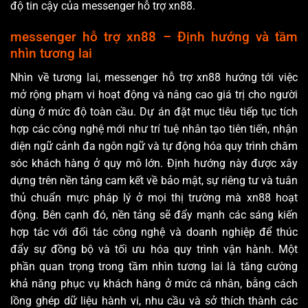
độ tin cậy của messenger hỗ trợ xn88.
messenger hỗ trợ xn88 – Định hướng và tầm
nhìn tương lai
Nhìn về tương lai, messenger hỗ trợ xn88 hướng tới việc
mở rộng phạm vi hoạt động và nâng cao giá trị cho người
dùng ở mức độ toàn cầu. Dự án đặt mục tiêu tiếp tục tích
hợp các công nghệ mới như trí tuệ nhân tạo tiên tiến, nhận
diện ngữ cảnh đa ngôn ngữ và tự động hóa quy trình chăm
sóc khách hàng ở quy mô lớn. Định hướng này được xây
dựng trên nền tảng cam kết về bảo mật, sự riêng tư và tuân
thủ chuẩn mực pháp lý ở mọi thị trường mà xn88 hoạt
động. Bên cạnh đó, nền tảng sẽ đẩy mạnh các sáng kiến
hợp tác với đối tác công nghệ và doanh nghiệp để thúc
đẩy sự đồng bộ và tối ưu hóa quy trình vận hành. Một
phần quan trọng trong tầm nhìn tương lai là tăng cường
khả năng phục vụ khách hàng ở mức cá nhân, bằng cách
lồng ghép dữ liệu hành vi, nhu cầu và sở thích thành các