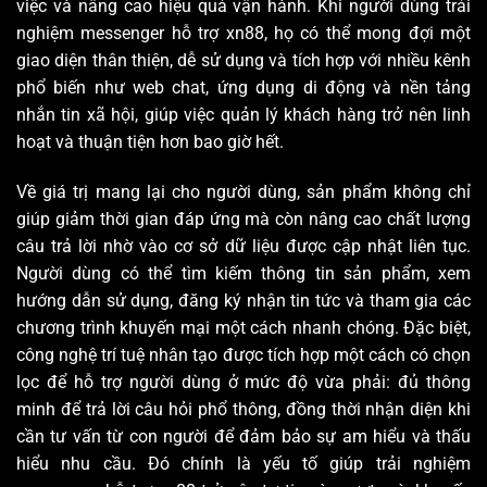
việc và nâng cao hiệu quả vận hành. Khi người dùng trải
nghiệm messenger hỗ trợ xn88, họ có thể mong đợi một
giao diện thân thiện, dễ sử dụng và tích hợp với nhiều kênh
phổ biến như web chat, ứng dụng di động và nền tảng
nhắn tin xã hội, giúp việc quản lý khách hàng trở nên linh
hoạt và thuận tiện hơn bao giờ hết.
Về giá trị mang lại cho người dùng, sản phẩm không chỉ
giúp giảm thời gian đáp ứng mà còn nâng cao chất lượng
câu trả lời nhờ vào cơ sở dữ liệu được cập nhật liên tục.
Người dùng có thể tìm kiếm thông tin sản phẩm, xem
hướng dẫn sử dụng, đăng ký nhận tin tức và tham gia các
chương trình khuyến mại một cách nhanh chóng. Đặc biệt,
công nghệ trí tuệ nhân tạo được tích hợp một cách có chọn
lọc để hỗ trợ người dùng ở mức độ vừa phải: đủ thông
minh để trả lời câu hỏi phổ thông, đồng thời nhận diện khi
cần tư vấn từ con người để đảm bảo sự am hiểu và thấu
hiểu nhu cầu. Đó chính là yếu tố giúp trải nghiệm