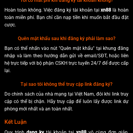
Tôi có mất phí khi đăng ký tài khoản không?
Hoàn toàn không. Việc đăng ký tài khoản tại
xn88
là hoàn
toàn miễn phí. Bạn chỉ cần nạp tiền khi muốn bắt đầu đặt
cược.
Quên mật khẩu sau khi đăng ký phải làm sao?
Bạn có thể nhấn vào nút "Quên mật khẩu" tại khung đăng
nhập và làm theo hướng dẫn gửi về email/SĐT, hoặc liên
hệ trực tiếp với bộ phận CSKH trực tuyến 24/7 để được cấp
lại.
Tại sao tôi không thể truy cập link đăng ký?
Do chính sách của nhà mạng tại Việt Nam, đôi khi link truy
cập có thể bị chặn. Hãy truy cập
để luôn lấy được link dự
phòng mới nhất và an toàn nhất.
Kết Luận
Quy trình
dang ky
tài khoản tại
xn88
vô cùng đơn giản,