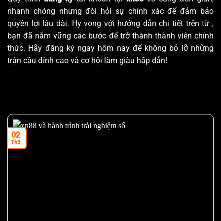
nhanh chóng nhưng đòi hỏi sự chính xác để đảm bảo
quyền lợi lâu dài. Hy vọng với hướng dẫn chi tiết trên từ
,
bạn đã nắm vững các bước để trở thành thành viên chính
thức. Hãy đăng ký ngay hôm nay để không bỏ lỡ những
trận cầu đỉnh cao và cơ hội làm giàu hấp dẫn!
02
Th3