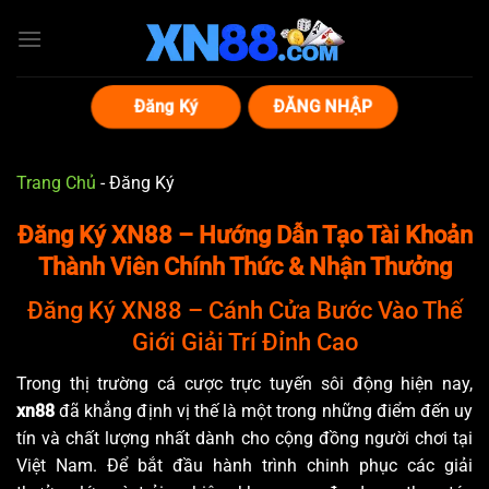
Bỏ
qua
nội
dung
Đăng Ký
ĐĂNG NHẬP
Trang Chủ
-
Đăng Ký
Đăng Ký XN88 – Hướng Dẫn Tạo Tài Khoản
Thành Viên Chính Thức & Nhận Thưởng
Đăng Ký XN88 – Cánh Cửa Bước Vào Thế
Giới Giải Trí Đỉnh Cao
Trong thị trường cá cược trực tuyến sôi động hiện nay,
xn88
đã khẳng định vị thế là một trong những điểm đến uy
tín và chất lượng nhất dành cho cộng đồng người chơi tại
Việt Nam. Để bắt đầu hành trình chinh phục các giải