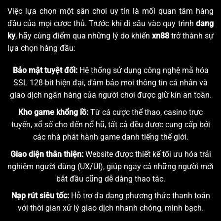
Việc lựa chọn một sân chơi uy tín là mối quan tâm hàng
đầu của mọi cược thủ. Trước khi đi sâu vào quy trình
dang
ky
, hãy cùng điểm qua những lý do khiến
xn88
trở thành sự
lựa chọn hàng đầu:
Bảo mật tuyệt đối:
Hệ thống sử dụng công nghệ mã hóa
SSL 128-bit hiện đại, đảm bảo mọi thông tin cá nhân và
giao dịch ngân hàng của người chơi được giữ kín an toàn.
Kho game khổng lồ:
Từ cá cược thể thao, casino trực
tuyến, xổ số cho đến nổ hũ, tất cả đều được cung cấp bởi
các nhà phát hành game danh tiếng thế giới.
Giao diện thân thiện:
Website được thiết kế tối ưu hóa trải
nghiệm người dùng (UX/UI), giúp ngay cả những người mới
bắt đầu cũng dễ dàng thao tác.
Nạp rút siêu tốc:
Hỗ trợ đa dạng phương thức thanh toán
với thời gian xử lý giao dịch nhanh chóng, minh bạch.