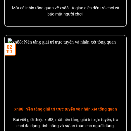
Một cái nhìn tổng quan về xn88, từ giao diện đến trò chơi và
bảo mật người chơi.
02
Th3
xn88: Nền tảng giải trí trực tuyến và nhận xét tổng quan
Bài viết giới thiệu xn88, một nền tảng giải trí trực tuyến, trò
chơi đa dạng, tính năng và sự an toàn cho người dùng.