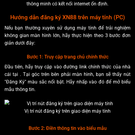
thông minh có kết nối internet ổn định.
Hướng dẫn đăng ký XN88 trên máy tính (PC)
Nếu bạn thường xuyên sử dụng máy tính để trải nghiệm
không gian màn hình lớn, hãy thực hiện theo 3 bước đơn
giản dưới đây:
Bước 1: Truy cập trang chủ chính thức
Đầu tiên, hãy truy cập vào đường link chính thức của nhà
cái tại
. Tại góc trên bên phải màn hình, bạn sẽ thấy nút
"Đăng Ký" màu sắc nổi bật. Hãy nhấp vào đó để mở biểu
mẫu thông tin.
Vị trí nút đăng ký trên giao diện máy tính
Bước 2: Điền thông tin vào biểu mẫu