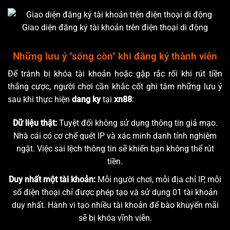
Giao diện đăng ký tài khoản trên điện thoại di động
Những lưu ý "sống còn" khi đăng ký thành viên
Để tránh bị khóa tài khoản hoặc gặp rắc rối khi rút tiền
thắng cược, người chơi cần khắc cốt ghi tâm những lưu ý
sau khi thực hiện
dang ky
tại
xn88
:
Dữ liệu thật:
Tuyệt đối không sử dụng thông tin giả mạo.
Nhà cái có cơ chế quét IP và xác minh danh tính nghiêm
ngặt. Việc sai lệch thông tin sẽ khiến bạn không thể rút
tiền.
Duy nhất một tài khoản:
Mỗi người chơi, mỗi địa chỉ IP, mỗi
số điện thoại chỉ được phép tạo và sử dụng 01 tài khoản
duy nhất. Hành vi tạo nhiều tài khoản để bào khuyến mãi
sẽ bị khóa vĩnh viễn.