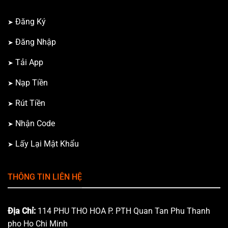
Đăng Ký
Đăng Nhập
Tải App
Nạp Tiền
Rút Tiền
Nhận Code
Lấy Lại Mật Khẩu
THÔNG TIN LIÊN HỆ
Địa Chỉ:
114 PHU THO HOA P. PTH Quan Tan Phu Thanh
pho Ho Chi Minh