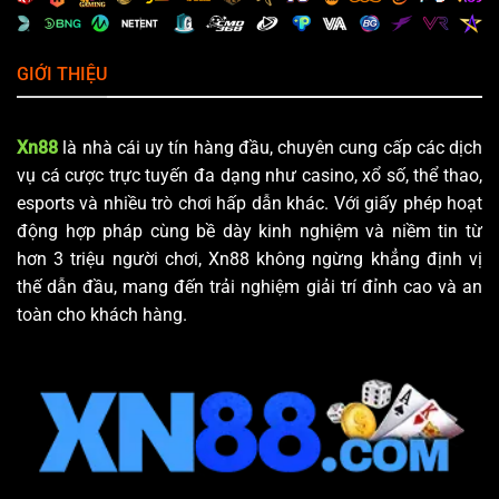
GIỚI THIỆU
Xn88
là nhà cái uy tín hàng đầu, chuyên cung cấp các dịch
vụ cá cược trực tuyến đa dạng như casino, xổ số, thể thao,
esports và nhiều trò chơi hấp dẫn khác. Với giấy phép hoạt
động hợp pháp cùng bề dày kinh nghiệm và niềm tin từ
hơn 3 triệu người chơi, Xn88 không ngừng khẳng định vị
thế dẫn đầu, mang đến trải nghiệm giải trí đỉnh cao và an
toàn cho khách hàng.