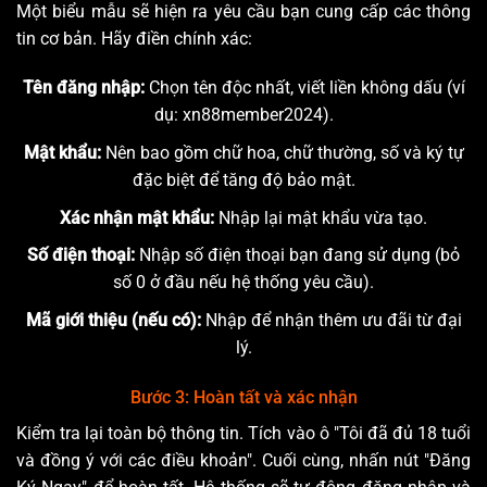
Một biểu mẫu sẽ hiện ra yêu cầu bạn cung cấp các thông
tin cơ bản. Hãy điền chính xác:
Tên đăng nhập:
Chọn tên độc nhất, viết liền không dấu (ví
dụ: xn88member2024).
Mật khẩu:
Nên bao gồm chữ hoa, chữ thường, số và ký tự
đặc biệt để tăng độ bảo mật.
Xác nhận mật khẩu:
Nhập lại mật khẩu vừa tạo.
Số điện thoại:
Nhập số điện thoại bạn đang sử dụng (bỏ
số 0 ở đầu nếu hệ thống yêu cầu).
Mã giới thiệu (nếu có):
Nhập để nhận thêm ưu đãi từ đại
lý.
Bước 3: Hoàn tất và xác nhận
Kiểm tra lại toàn bộ thông tin. Tích vào ô "Tôi đã đủ 18 tuổi
và đồng ý với các điều khoản". Cuối cùng, nhấn nút "Đăng