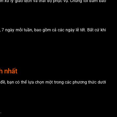
nh xử lý giao dịch và thái độ phục vụ. Chúng tôi đảm bảo
 7 ngày mỗi tuần, bao gồm cả các ngày lễ tết. Bất cứ khi
h nhất
 đề, bạn có thể lựa chọn một trong các phương thức dưới
.