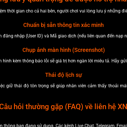
kiệm thời gian cho cả hai bên, người chơi vui lòng lưu ý những đ
Chuẩn bị sẵn thông tin xác minh
n đăng nhập (User ID) và Mã giao dịch (nếu liên quan đến nạp r
Chụp ảnh màn hình (Screenshot)
 hình kèm thông báo lỗi sẽ giá trị hơn ngàn lời miêu tả. Hãy g
Thái độ lịch sự
ệc giữ thái độ tôn trọng sẽ giúp nhân viên cảm thấy thoải má
 Câu hỏi thường gặp (FAQ) về liên hệ X
ễn thông bạn đang sử dụng. Các kênh Live Chat, Telegram, Emai