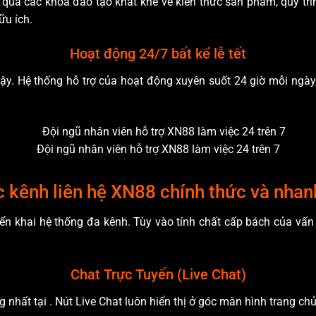
 qua các khóa đào tạo khắt khe về kiến thức sản phẩm, quy trì
ữu ích.
Hoạt động 24/7 bất kể lễ tết
vậy. Hệ thống hỗ trợ của
hoạt động xuyên suốt 24 giờ mỗi ngày,
Đội ngũ nhân viên hỗ trợ XN88 làm việc 24 trên 7
c kênh liên hệ XN88 chính thức và nhan
iển khai hệ thống đa kênh. Tùy vào tính chất cấp bách của vấn
Chat Trực Tuyến (Live Chat)
g nhất tại
. Nút Live Chat luôn hiển thị ở góc màn hình trang chủ