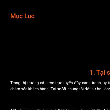
Mục Lục
1. Tại
Trong thị trường cá cược trực tuyến đầy cạnh tranh, uy
chăm sóc khách hàng. Tại
xn88
, chúng tôi đặt sự hài lò