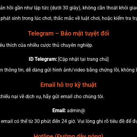
n hồi gần như lập tức (dưới 30 giây), không cần thoát khỏi gi
 phát sinh trong lúc chơi, thắc mắc về luật chơi, hoặc kiểm tra tr
Telegram – Bảo mật tuyệt đối
êu thích của nhiều cược thủ chuyên nghiệp.
ID Telegram:
[Cập nhật tại trang chủ]
n thông tin, dễ dàng gửi hình ảnh/video bằng chứng lỗi, không 
Email hỗ trợ kỹ thuật
hiếu nại về dịch vụ, hãy gửi email cho chúng tôi.
Email:
admin@
email có thể từ 30 phút đến 24 giờ. Vui lòng ghi rõ tiêu đề để 
Hotline (Đường dây nóng)