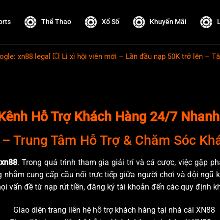
orts
Thể Thao
Xổ Số
Khuyến Mãi
egal 💥 Lì xì hội viên mới – Lần đầu nạp 50K trở lên – Tặng 
 Kênh Hỗ Trợ Khách Hàng 24/7 Nhanh
 – Trung Tâm Hỗ Trợ & Chăm Sóc Kh
a
xn88
. Trong quá trình tham gia giải trí và cá cược, việc gặp 
nhằm cung cấp cầu nối trực tiếp giữa người chơi và đội ngũ k
mọi vấn đề từ nạp rút tiền, đăng ký tài khoản đến các quy định