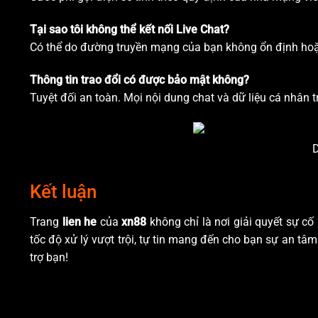
Tại sao tôi không thể kết nối Live Chat?
Có thể do đường truyền mạng của bạn không ổn định hoặc 
Thông tin trao đổi có được bảo mật không?
Tuyệt đối an toàn. Mọi nội dung chat và dữ liệu cá nhân 
D
Kết luận
Trang
lien he
của
xn88
không chỉ là nơi giải quyết sự c
tốc độ xử lý vượt trội,
tự tin mang đến cho bạn sự an tâm 
trợ bạn!