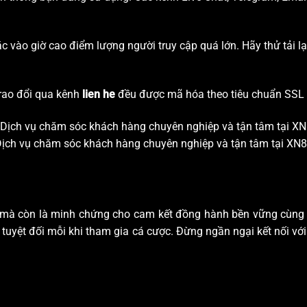
vào giờ cao điểm lượng người truy cập quá lớn. Hãy thử tải lạ
trao đổi qua kênh
lien he
đều được mã hóa theo tiêu chuẩn SSL 
ịch vụ chăm sóc khách hàng chuyên nghiệp và tận tâm tại XN
ố mà còn là minh chứng cho cam kết đồng hành bền vững cùng n
tuyệt đối mỗi khi tham gia cá cược. Đừng ngần ngại kết nối với