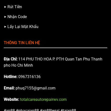
Rút Tiền
Nhận Code
Lấy Lại Mật Khẩu
THÔNG TIN LIÊN HỆ
Địa Chỉ:
114 PHU THO HOA P. PTH Quan Tan Phu Thanh
pho Ho Chi Minh
Hotline:
0967316136
Email:
phuq7155@gmail.com
Website:
totalcareautorepairwv.com
#xn88 #nhacaixn88 #xn88legal #taixn88