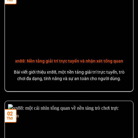
Th3
xn88: Nền tảng giải trí trực tuyến và nhận xét tổng quan
Bài viết giới thiệu xn88, một nền tảng giải trí trực tuyến, trò
chơi đa dạng, tính năng và sự an toàn cho người dùng.
02
Th3