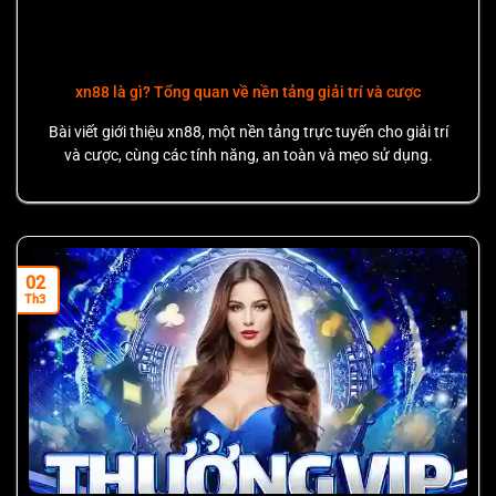
xn88 là gì? Tổng quan về nền tảng giải trí và cược
Bài viết giới thiệu xn88, một nền tảng trực tuyến cho giải trí
và cược, cùng các tính năng, an toàn và mẹo sử dụng.
02
Th3