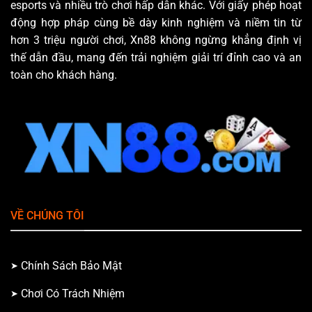
esports và nhiều trò chơi hấp dẫn khác. Với giấy phép hoạt
động hợp pháp cùng bề dày kinh nghiệm và niềm tin từ
hơn 3 triệu người chơi, Xn88 không ngừng khẳng định vị
thế dẫn đầu, mang đến trải nghiệm giải trí đỉnh cao và an
toàn cho khách hàng.
VỀ CHÚNG TÔI
Chính Sách Bảo Mật
Chơi Có Trách Nhiệm