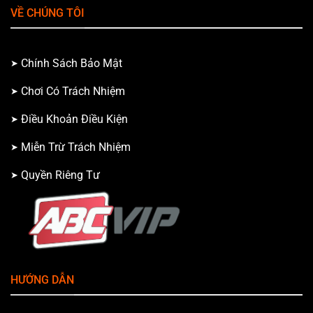
VỀ CHÚNG TÔI
Chính Sách Bảo Mật
Chơi Có Trách Nhiệm
Điều Khoản Điều Kiện
Miễn Trừ Trách Nhiệm
Quyền Riêng Tư
HƯỚNG DẪN