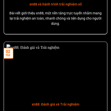
xn88 và hành trình trải nghiệm số
Bài viết giới thiệu xn88, một nền tảng trực tuyến nhằm mang
lại trải nghiệm an toàn, nhanh chóng và tiện dụng cho người
dùng.
02
Th3
xn88: Đánh giá và Trải nghiệm