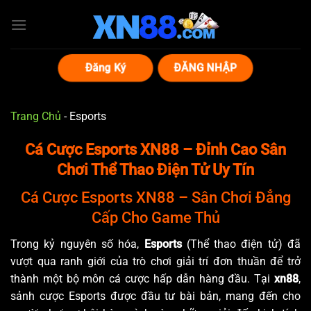
Bỏ
qua
nội
dung
Đăng Ký
ĐĂNG NHẬP
Trang Chủ
-
Esports
Cá Cược Esports XN88 – Đỉnh Cao Sân
Chơi Thể Thao Điện Tử Uy Tín
Cá Cược Esports XN88 – Sân Chơi Đẳng
Cấp Cho Game Thủ
Trong kỷ nguyên số hóa,
Esports
(Thể thao điện tử) đã
vượt qua ranh giới của trò chơi giải trí đơn thuần để trở
thành một bộ môn cá cược hấp dẫn hàng đầu. Tại
xn88
,
sảnh cược Esports được đầu tư bài bản, mang đến cho