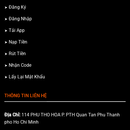
Đăng Ký
Đăng Nhập
Tải App
Nạp Tiền
Rút Tiền
Nhận Code
Lấy Lại Mật Khẩu
THÔNG TIN LIÊN HỆ
Địa Chỉ:
114 PHU THO HOA P. PTH Quan Tan Phu Thanh
pho Ho Chi Minh