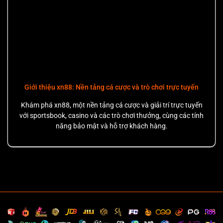
Giới thiệu xn88: Nền tảng cá cược và trò chơi trực tuyến
Khám phá xn88, một nền tảng cá cược và giải trí trực tuyến
với sportsbook, casino và các trò chơi thưởng, cùng các tính
năng bảo mật và hỗ trợ khách hàng.