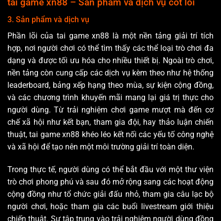
tai game xn88 – Sản phẩm và dịch vụ cốt lõi
3. Sản phẩm và dịch vụ
Phần lõi của tai game xn88 là một nền tảng giải trí tích
hợp, nơi người chơi có thể tìm thấy các thể loại trò chơi đa
dạng và được tối ưu hóa cho nhiều thiết bị. Ngoài trò chơi,
nền tảng còn cung cấp các dịch vụ kèm theo như hệ thống
leaderboard, bảng xếp hạng theo mùa, sự kiện cộng đồng,
và các chương trình khuyến mãi mang lại giá trị thực cho
người dùng. Từ trải nghiệm chơi game mượt mà đến cơ
chế xã hội như kết bạn, tham gia đội, hay thảo luận chiến
thuật, tai game xn88 khéo léo kết nối các yếu tố công nghệ
và xã hội để tạo nên một môi trường giải trí toàn diện.
Trong thực tế, người dùng có thể bắt đầu với một thư viện
trò chơi phong phú và sau đó mở rộng sang các hoạt động
cộng đồng như tổ chức giải đấu nhỏ, tham gia câu lạc bộ
người chơi, hoặc tham gia các buổi livestream giới thiệu
chiến thuật. Sự tập trung vào trải nghiệm người dùng đồng