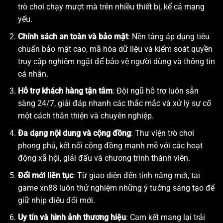
trò chơi chạy mượt mà trên nhiều thiết bị, kể cả mạng
yếu.
Chính sách an toàn và bảo mật
: Nền tảng áp dụng tiêu
chuẩn bảo mật cao, mã hóa dữ liệu và kiểm soát quyền
truy cập nghiêm ngặt để bảo vệ người dùng và thông tin
cá nhân.
Hỗ trợ khách hàng tận tâm
: Đội ngũ hỗ trợ luôn sẵn
sàng 24/7, giải đáp nhanh các thắc mắc và xử lý sự cố
một cách thân thiện và chuyên nghiệp.
Đa dạng nội dung và cộng đồng
: Thư viện trò chơi
phong phú, kết nối cộng đồng mạnh mẽ với các hoạt
động xã hội, giải đấu và chương trình thành viên.
Đổi mới liên tục
: Từ giao diện đến tính năng mới, tai
game xn88 luôn thử nghiệm những ý tưởng sáng tạo để
giữ nhịp điệu đổi mới.
Uy tín và hình ảnh thương hiệu
: Cam kết mang lại trải