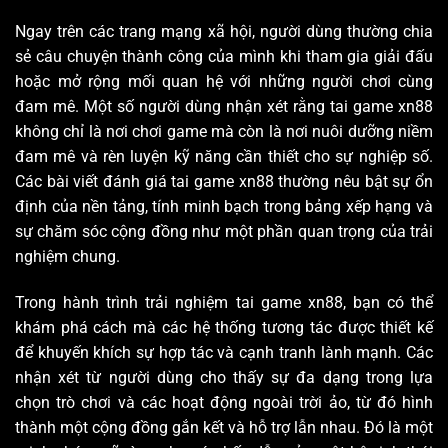
Ngay trên các trang mạng xã hội, người dùng thường chia
sẻ câu chuyện thành công của mình khi tham gia giải đấu
hoặc mở rộng mối quan hệ với những người chơi cùng
đam mê. Một số người dùng nhận xét rằng tai game xn88
không chỉ là nơi chơi game mà còn là nơi nuôi dưỡng niềm
đam mê và rèn luyện kỹ năng cần thiết cho sự nghiệp số.
Các bài viết đánh giá tai game xn88 thường nêu bật sự ổn
định của nền tảng, tính minh bạch trong bảng xếp hạng và
sự chăm sóc cộng đồng như một phần quan trọng của trải
nghiệm chung.
Trong hành trình trải nghiệm tai game xn88, bạn có thể
khám phá cách mà các hệ thống tương tác được thiết kế
để khuyến khích sự hợp tác và cạnh tranh lành mạnh. Các
nhận xét từ người dùng cho thấy sự đa dạng trong lựa
chọn trò chơi và các hoạt động ngoài trời ảo, từ đó hình
thành một cộng đồng gắn kết và hỗ trợ lẫn nhau. Đó là một