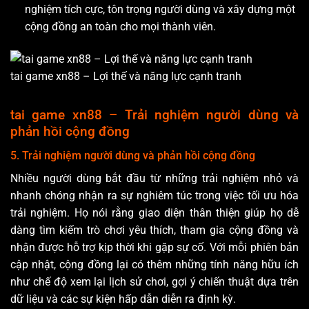
nghiệm tích cực, tôn trọng người dùng và xây dựng một
cộng đồng an toàn cho mọi thành viên.
tai game xn88 – Lợi thế và năng lực cạnh tranh
tai game xn88 – Trải nghiệm người dùng và
phản hồi cộng đồng
5. Trải nghiệm người dùng và phản hồi cộng đồng
Nhiều người dùng bắt đầu từ những trải nghiệm nhỏ và
nhanh chóng nhận ra sự nghiêm túc trong việc tối ưu hóa
trải nghiệm. Họ nói rằng giao diện thân thiện giúp họ dễ
dàng tìm kiếm trò chơi yêu thích, tham gia cộng đồng và
nhận được hỗ trợ kịp thời khi gặp sự cố. Với mỗi phiên bản
cập nhật, cộng đồng lại có thêm những tính năng hữu ích
như chế độ xem lại lịch sử chơi, gợi ý chiến thuật dựa trên
dữ liệu và các sự kiện hấp dẫn diễn ra định kỳ.