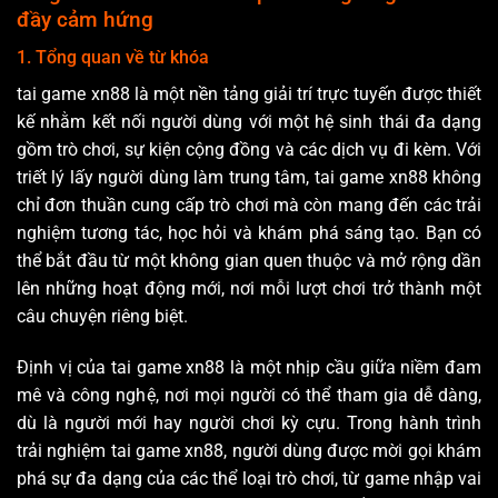
đầy cảm hứng
1. Tổng quan về từ khóa
tai game xn88 là một nền tảng giải trí trực tuyến được thiết
kế nhằm kết nối người dùng với một hệ sinh thái đa dạng
gồm trò chơi, sự kiện cộng đồng và các dịch vụ đi kèm. Với
triết lý lấy người dùng làm trung tâm, tai game xn88 không
chỉ đơn thuần cung cấp trò chơi mà còn mang đến các trải
nghiệm tương tác, học hỏi và khám phá sáng tạo. Bạn có
thể bắt đầu từ một không gian quen thuộc và mở rộng dần
lên những hoạt động mới, nơi mỗi lượt chơi trở thành một
câu chuyện riêng biệt.
Định vị của tai game xn88 là một nhịp cầu giữa niềm đam
mê và công nghệ, nơi mọi người có thể tham gia dễ dàng,
dù là người mới hay người chơi kỳ cựu. Trong hành trình
trải nghiệm tai game xn88, người dùng được mời gọi khám
phá sự đa dạng của các thể loại trò chơi, từ game nhập vai