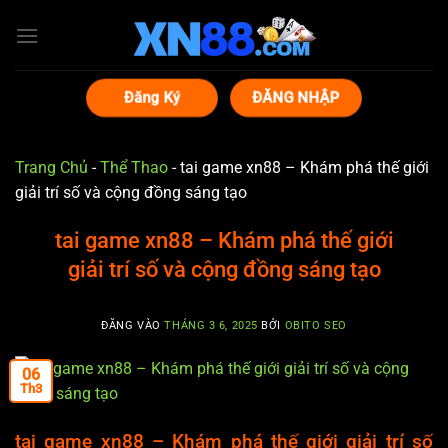
Bỏ
qua
nội
dung
Đăng Ký
ĐĂNG NHẬP
Trang Chủ
-
Thể Thao
-
tai game xn88 – Khám phá thế giới
giải trí số và cộng đồng sáng tạo
tai game xn88 – Khám phá thế giới
giải trí số và cộng đồng sáng tạo
ĐĂNG VÀO
THÁNG 3 6, 2025
BỞI
OBITO SEO
06
Th3
tai game xn88 – Khám phá thế giới giải trí số