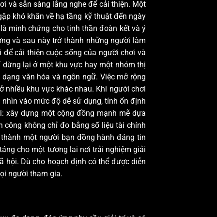
ơi và sẵn sàng lắng nghe để cải thiện. Một
gặp khó khăn về hạ tầng kỹ thuật đến ngày
là minh chứng cho tinh thần đoàn kết và ý
ường và sau này trở thành những người làm
 để cải thiện cuộc sống của người chơi và
ỉ dừng lại ở một khu vực hay một nhóm thị
 đa dạng văn hóa và ngôn ngữ. Việc mở rộng
ở nhiều khu vực khác nhau. Khi người chơi
 nhìn vào mức độ dễ sử dụng, tính ổn định
hơi: xây dựng một cộng đồng mạnh mẽ dựa
h công không chỉ đo bằng số liệu tài chính
ở thành một người bạn đồng hành đáng tin
 tảng cho một tương lai nơi trải nghiệm giải
xã hội. Dù cho hoạch định có thể được diễn
ọi người tham gia.