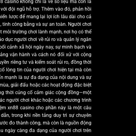
 casino không chỉ là về số liệu mà còn là
 với đội ngũ hỗ trợ. Thêm vào đó, phản hồi
n lược để mang lại lợi ích lâu dài cho cả
, tính công bằng và sự an toàn. Người chơi
môi trường chơi lành mạnh, nơi họ có thể
áo dục người chơi về rủi ro và quản lý ngân
 bối cảnh xã hội ngày nay, sự minh bạch và
ảng vận hành và cách nó đối xử với cộng
n riêng tư và kiểm soát rủi ro, đồng thời
ố lòng tin của người chơi hiện tại mà còn
ấn mạnh là sự đa dạng của nội dung và sự
o mùa, giải đấu hoặc các hoạt động đặc biệt
 đồng thời củng cố cảm giác cộng đồng—một
các người chơi khác hoặc các chương trình
hiệm xn88 casino cho phần này là một câu
dẫn, trong khi nền tảng duy trì sự chuyên
thước đo thành công, mà còn là nguồn động
u ngày càng đa dạng của người chơi trên