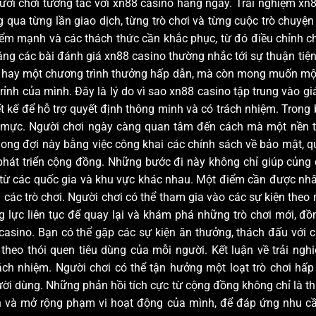
ời chơi tương tác với xn88 casino hàng ngày. Trải nghiệm xn88
qua từng lần giao dịch, từng trò chơi và từng cuộc trò chuyện
ểm mạnh và các thách thức cần khắc phục, từ đó điều chỉnh chiế
ằng các bài đánh giá xn88 casino thường nhắc tới sự thuận tiện
i hay một chương trình thưởng hấp dẫn, mà còn mong muốn một 
ỉnh của mình. Đây là lý do vì sao xn88 casino tập trung vào gi
ết kế để hỗ trợ quyết định thông minh và có trách nhiệm. Trong
n mực. Người chơi ngày càng quan tâm đến cách mà một nền t
g đợi này bằng việc công khai các chính sách về bảo mật, quyề
hát triển cộng đồng. Những bước đi này không chỉ giúp củng c
i từ các quốc gia và khu vực khác nhau. Một điểm cần được nh
ệu các trò chơi. Người chơi có thể tham gia vào các sự kiện the
ộng lực liên tục để quay lại và khám phá những trò chơi mới,
 casino. Bạn có thể gặp các sự kiện ăn thưởng, thách đấu với 
theo thói quen tiêu dùng của mỗi người. Kết luận về trải ng
rách nhiệm. Người chơi có thể tận hưởng một loạt trò chơi hấp 
gười dùng. Những phản hồi tích cực từ cộng đồng không chỉ là 
ến và mở rộng phạm vi hoạt động của mình, để đáp ứng nhu cầ