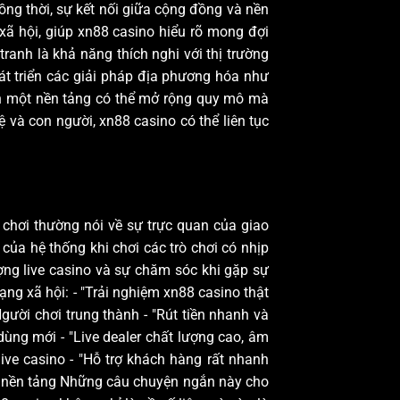
Đồng thời, sự kết nối giữa cộng đồng và nền
xã hội, giúp xn88 casino hiểu rõ mong đợi
ranh là khả năng thích nghi với thị trường
át triển các giải pháp địa phương hóa như
ch một nền tảng có thể mở rộng quy mô mà
 và con người, xn88 casino có thể liên tục
 chơi thường nói về sự trực quan của giao
của hệ thống khi chơi các trò chơi có nhịp
ợng live casino và sự chăm sóc khi gặp sự
ng xã hội: - "Trải nghiệm xn88 casino thật
Người chơi trung thành - "Rút tiền nhanh và
 dùng mới - "Live dealer chất lượng cao, âm
ive casino - "Hỗ trợ khách hàng rất nhanh
há nền tảng Những câu chuyện ngắn này cho