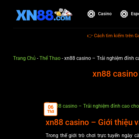
Bỏ
qua
Casino
Esp
nội
dung
👉 Cách tìm kiếm trên Google: xn88 
Trang Chủ
-
Thể Thao
-
xn88 casino – Trải nghiệm đỉnh c
xn88 casino 
06
Th3
xn88 casino – Giới thiệu
Trong thế giới trò chơi trực tuyến ngày 