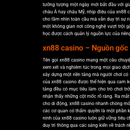
tưởng tượng một ngày mới bắt đầu với gia
châu Á hay châu Mỹ, nhịp điệu của xn88 c
cho tầm nhìn toàn cầu mà vẫn duy trì sự 
một không gian nơi công nghệ vượt trội gặ
học được cách quản lý nguồn lực của riêng
xn88 casino – Nguồn gốc 
Tên gọi xn88 casino mang một câu chuyện 
xem xét và nghiêm túc trong mọi giao dịc
xây dựng một nền tảng mà người chơi có t
của xn88 casino được thể hiện qua cam kế
tảng đều có mục tiêu làm cho trò chơi trở
nhận thấy những cột mốc rõ ràng. Ra mắt v
cho di động, xn88 casino nhanh chóng mở 
các cơ quan có thẩm quyền là một phần kh
ninh của xn88 casino luôn giữ vững tiêu
duy trì thông qua các sáng kiến về trách 