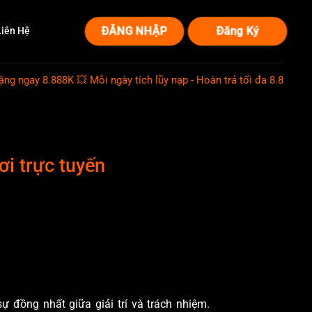
ĐĂNG NHẬP
Đăng Ký
Liên Hệ
ngay 8.888K 💥 Mỗi ngày tích lũy nạp - Hoàn trả tối đa 8.888K 💥 Ngày 
ơi trực tuyến
ự đồng nhất giữa giải trí và trách nhiệm.