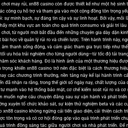
ò chơi may rủi, xn88 casino còn được thiết kế như một hệ sinh 
các công cụ hỗ trợ và tham gia vào một cộng đồng tôn trọng yế
i: sự minh bạch, sự đáng tin cậy và sự linh hoạt. Bởi vậy, mỗi 
hấy một khu vực an toàn cho quá trình consumo và giải trí lâu
chơi, từ người mới bắt đầu đến những chuyên gia dày dặn kinh
bài học về quản lý rủi ro và chiến lược. Trên hành trình này, 
, âm thanh sống động, và cảm giác tham gia trực tiếp như thể
 tối ưu hóa trải nghiệm cho từng người dùng—từ tốc độ tải trang
hăm sóc khách hàng. Đó là hình ảnh của một thương hiệu được
n trọng khiến xn88 casino trở nên đặc biệt là cách thương hiệ
hay các chương trình thưởng, nền tảng này kể lại hành trình c
ển đã nhận ra rằng, trong thế giới số ngày nay, chất lượng của 
ầu tư mạnh vào hệ thống bảo mật, cơ chế kiểm soát rủi ro và c
n muốn nghe câu chuyện đằng sau sự vận hành và phát triển 
ường xuyên tổ chức khảo sát, sự kiện thử nghiệm beta và các
 xn88 casino không ngừng cải tiến giao diện, cải thiện cách tr
c tôn trọng và có cơ hội đóng góp vào quá trình phát triển chu
quá trình đồng sáng tác giữa người chơi và nhà phát triển. Đ