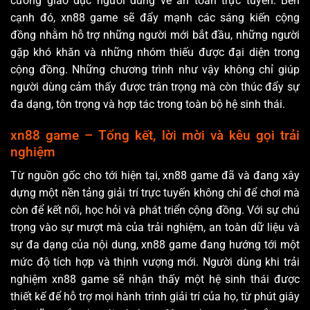
cường giáo dục người dùng về an toàn trực tuyến. Bên
cạnh đó, xn88 game sẽ đẩy mạnh các sáng kiến cộng
đồng nhằm hỗ trợ những người mới bắt đầu, những người
gặp khó khăn và những nhóm thiếu được đại diện trong
cộng đồng. Những chương trình như vậy không chỉ giúp
người dùng cảm thấy được trân trọng mà còn thúc đẩy sự
đa dạng, tôn trọng và hợp tác trong toàn bộ hệ sinh thái.
xn88 game – Tổng kết, lời mời và kêu gọi trải
nghiệm
Từ nguồn gốc cho tới hiện tại, xn88 game đã và đang xây
dựng một nền tảng giải trí trực tuyến không chỉ để chơi mà
còn để kết nối, học hỏi và phát triển cộng đồng. Với sự chú
trọng vào sự mượt mà của trải nghiệm, an toàn dữ liệu và
sự đa dạng của nội dung, xn88 game đang hướng tới một
mức độ tích hợp và thịnh vượng mới. Người dùng khi trải
nghiệm xn88 game sẽ nhận thấy một hệ sinh thái được
thiết kế để hỗ trợ mọi hành trình giải trí của họ, từ phút giây