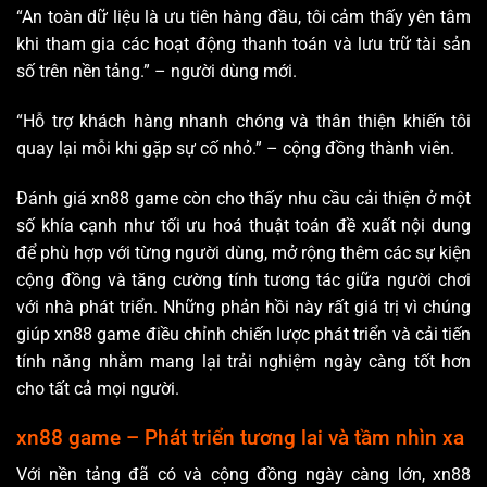
“An toàn dữ liệu là ưu tiên hàng đầu, tôi cảm thấy yên tâm
khi tham gia các hoạt động thanh toán và lưu trữ tài sản
số trên nền tảng.” – người dùng mới.
“Hỗ trợ khách hàng nhanh chóng và thân thiện khiến tôi
quay lại mỗi khi gặp sự cố nhỏ.” – cộng đồng thành viên.
Đánh giá xn88 game còn cho thấy nhu cầu cải thiện ở một
số khía cạnh như tối ưu hoá thuật toán đề xuất nội dung
để phù hợp với từng người dùng, mở rộng thêm các sự kiện
cộng đồng và tăng cường tính tương tác giữa người chơi
với nhà phát triển. Những phản hồi này rất giá trị vì chúng
giúp xn88 game điều chỉnh chiến lược phát triển và cải tiến
tính năng nhằm mang lại trải nghiệm ngày càng tốt hơn
cho tất cả mọi người.
xn88 game – Phát triển tương lai và tầm nhìn xa
Với nền tảng đã có và cộng đồng ngày càng lớn, xn88