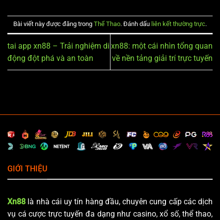
Bài viết này được đăng trong
Thể Thao
. Đánh dấu
liên kết thường trực
.
tai app xn88 – Trải nghiệm di
xn88: một cái nhìn tổng quan
động đột phá và an toàn
về nền tảng giải trí trực tuyến
GIỚI THIỆU
Xn88
là nhà cái uy tín hàng đầu, chuyên cung cấp các dịch
vụ cá cược trực tuyến đa dạng như casino, xổ số, thể thao,