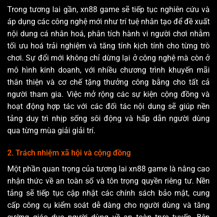
Trong tương lai gần, xn88 game sẽ tiếp tục nghiên cứu và
áp dụng các công nghệ mới như trí tuệ nhân tạo để đề xuất
nội dung cá nhân hoá, phân tích hành vi người chơi nhằm
tối ưu hoá trải nghiệm và tăng tính kịch tính cho từng trò
chơi. Sự đổi mới không chỉ dừng lại ở công nghệ mà còn ở
mô hình kinh doanh, với nhiều chương trình khuyến mãi
thân thiện và cơ chế tặng thưởng công bằng cho tất cả
người tham gia. Việc mở rộng các sự kiện cộng đồng và
hoạt động hợp tác với các đối tác nội dung sẽ giúp nền
tảng duy trì nhịp sống sôi động và hấp dẫn người dùng
qua từng mùa giải giải trí.
2. Trách nhiệm xã hội và cộng đồng
Một phần quan trọng của tương lai xn88 game là nâng cao
nhận thức về an toàn số và tôn trọng quyền riêng tư. Nền
tảng sẽ tiếp tục cập nhật các chính sách bảo mật, cung
cấp công cụ kiểm soát dễ dàng cho người dùng và tăng