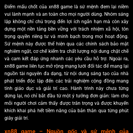
Điểm mấu chốt của xn88 game là sứ mệnh đem lại niềm
vui lành mạnh và an toàn cho mọi người dùng. Nhóm sáng
lập không chỉ chú trọng đến lợi ích ngắn hạn mà còn xây
dựng một nền tảng bền vững với trách nhiệm xã hội, tôn
trọng quyền riêng tư và minh bạch trong mọi hoạt động.
Sứ mệnh này được thể hiện qua các chính sách bảo mật
nghiêm ngặt, cơ chế kiểm tra chất lượng nội dung chặt chẽ
và cam kết đáp ứng nhanh các yêu cầu hỗ trợ. Ngoài ra,
xn88 game liên tục mở rộng mạng lưới đối tác để mang lại
nguồn tài nguyên đa dạng, từ nội dung sáng tạo của nhà
phát triển độc lập đến các trải nghiệm cộng đồng mang
tính giáo dục và giải trí cao. Hành trình này chưa từng
dừng lại, nó chỉ bắt đầu từ một ý tưởng đơn giản: làm cho
mỗi người chơi cảm thấy được trân trọng và được khuyến
khích khai phá hết tiềm năng của bản thân qua từng phút
giây giải trí.
xn88 game – Nguồn gốc và sứ mệnh của