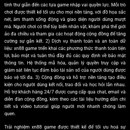
tính thư giãn đến các tựa game nhập vai quyền lực. Mỗi trò
chơi được thiết kế tối ưu cho mọi nền tảng, với đồ họa sắc
nét, âm thanh sống động và giao diện người dùng mượt
mà. Người chơi có thể tùy biến nhân vật, khám phá thế giới
ảo đa chiều và tham gia các hoạt động cộng đồng để tăng
cường sự gắn kết. 2) Dịch vụ thanh toán và an toàn dữ
liệu: xn88 game triển khai các phương thức thanh toán tiện
lợi, bảo mật và tuân thủ đầy đủ các quy định về bảo mật
thông tin. Hệ thống mã hóa, quản lý quyền truy cập và
giám sát liên tục đảm bảo tài sản số của người dùng được
bảo vệ tối đa. 3) Cộng đồng và hỗ trợ: nền tảng tạo điều
kiện cho người dùng kết nối, trao đổi và học hỏi lẫn nhau.
Hỗ trợ khách hàng 24/7 được cung cấp qua chat, email và
diễn đàn cộng đồng, kèm theo các tài liệu hướng dẫn chi
tiết và video tutorial giúp người mới nhanh chóng làm
quen.
Trải nghiệm xn88 game được thiết kế để tối ưu hoá sự