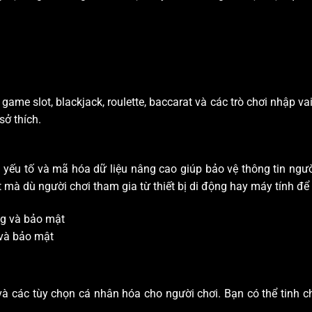
me slot, blackjack, roulette, baccarat và các trò chơi nhập vai 
ở thích.
yếu tố và mã hóa dữ liệu nâng cao giúp bảo vệ thông tin người
mà dù người chơi tham gia từ thiết bị di động hay máy tính để
 và bảo mật
g và các tùy chọn cá nhân hóa cho người chơi. Bạn có thể tinh 