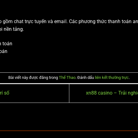
o gồm chat trực tuyến và email. Các phương thức thanh toán a
i nền tảng.
toán
Bài viết này được đăng trong
Thể Thao
. Đánh dấu
liên kết thường trực
.
rí số
xn88 casino – Trải nghi