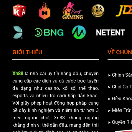
GIỚI THIỆU
VỀ CHÚN
Xn88
là nhà cái uy tín hàng đầu, chuyên
Chính Sá
cung cấp các dịch vụ cá cược trực tuyến
Chơi Có 
đa dạng như casino, xổ số, thể thao,
esports và nhiều trò chơi hấp dẫn khác.
Điều Kho
Với giấy phép hoạt động hợp pháp cùng
Miễn Trừ
bề dày kinh nghiệm và niềm tin từ hơn 3
triệu người chơi, Xn88 không ngừng
Quyền Ri
khẳng định vị thế dẫn đầu, mang đến trải