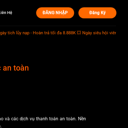
ĐĂNG NHẬP
Đăng Ký
Liên Hệ
gày tích lũy nạp - Hoàn trả tối đa 8.888K 💥 Ngày siêu hội viên 01 - 1
c an toàn
hao và các dịch vụ thanh toán an toàn. Nền
.